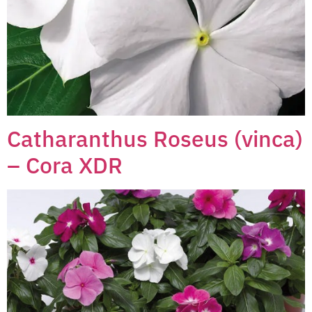
Catharanthus Roseus (vinca)
– Cora XDR