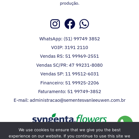
produção.
WhatsApp: (51) 99749 3852
VOIP: 3191 2110
Vendas RS: 51 99969-2551
Vendas SC/PR: 47 99231-8080
Vendas SP: 11 99512-6031
Financeiro: 51 99925-2206
Faturamento: 51 99749-3852
E-mail: administracao@sementesvanleeuwen.com.br
We use cookies to ensure that we give you the best
Distribuidor da Syngenta Flowers no Brasil.
experience on our website. If you continue to use this site we