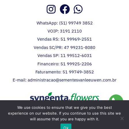
WhatsApp: (51) 99749 3852
VOIP: 3191 2110
Vendas RS: 51 99969-2551
Vendas SC/PR: 47 99231-8080
Vendas SP: 11 99512-6031
Financeiro: 51 99925-2206
Faturamento: 51 99749-3852
E-mail: administracao@sementesvanleeuwen.com.br
We use cookies to ensure that we give you the best
Distribuidor da Syngenta Flowers no Brasil.
experience on our website. If you continue to use this site we
will assume that you are happy with it.
Copyright 2026 • Sementes Van Leeuwen. Todos os direitos reservados.
Ok